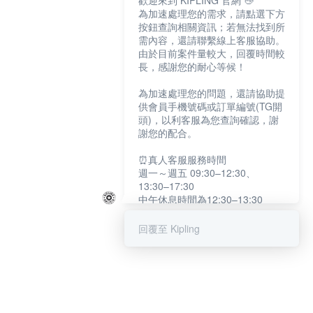
歡迎來到 KIPLING 官網 👋
為加速處理您的需求，請點選下方
按鈕查詢相關資訊；若無法找到所
需內容，還請聯繫線上客服協助。
由於目前案件量較大，回覆時間較
長，感謝您的耐心等候！
為加速處理您的問題，還請協助提
供會員手機號碼或訂單編號(TG開
頭)，以利客服為您查詢確認，謝
謝您的配合。
⏰真人客服服務時間
週一～週五 09:30–12:30、
13:30–17:30
中午休息時間為12:30–13:30
例假日及國定假日暫停服務
回覆至 Kipling
提醒您：系統會自動已讀訊息，如
未點選「聯繫專人」，線上客服將
不會收到此訊息。