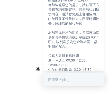
歡迎來到 KIPLING 官網 👋
為加速處理您的需求，請點選下方
按鈕查詢相關資訊；若無法找到所
需內容，還請聯繫線上客服協助。
由於目前案件量較大，回覆時間較
長，感謝您的耐心等候！
為加速處理您的問題，還請協助提
供會員手機號碼或訂單編號(TG開
頭)，以利客服為您查詢確認，謝
謝您的配合。
⏰真人客服服務時間
週一～週五 09:30–12:30、
13:30–17:30
中午休息時間為12:30–13:30
例假日及國定假日暫停服務
回覆至 Kipling
提醒您：系統會自動已讀訊息，如
未點選「聯繫專人」，線上客服將
不會收到此訊息。