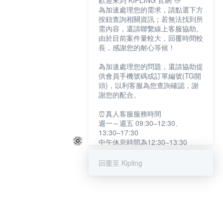
歡迎來到 KIPLING 官網 👋
為加速處理您的需求，請點選下方
按鈕查詢相關資訊；若無法找到所
需內容，還請聯繫線上客服協助。
由於目前案件量較大，回覆時間較
長，感謝您的耐心等候！
為加速處理您的問題，還請協助提
供會員手機號碼或訂單編號(TG開
頭)，以利客服為您查詢確認，謝
謝您的配合。
⏰真人客服服務時間
週一～週五 09:30–12:30、
13:30–17:30
中午休息時間為12:30–13:30
例假日及國定假日暫停服務
回覆至 Kipling
提醒您：系統會自動已讀訊息，如
未點選「聯繫專人」，線上客服將
不會收到此訊息。