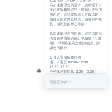
歡迎來到 KIPLING 官網 👋
為加速處理您的需求，請點選下方
按鈕查詢相關資訊；若無法找到所
需內容，還請聯繫線上客服協助。
由於目前案件量較大，回覆時間較
長，感謝您的耐心等候！
為加速處理您的問題，還請協助提
供會員手機號碼或訂單編號(TG開
頭)，以利客服為您查詢確認，謝
謝您的配合。
⏰真人客服服務時間
週一～週五 09:30–12:30、
13:30–17:30
中午休息時間為12:30–13:30
例假日及國定假日暫停服務
回覆至 Kipling
提醒您：系統會自動已讀訊息，如
未點選「聯繫專人」，線上客服將
不會收到此訊息。