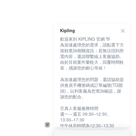
Kipling
歡迎來到 KIPLING 官網 👋
為加速處理您的需求，請點選下方
按鈕查詢相關資訊；若無法找到所
需內容，還請聯繫線上客服協助。
由於目前案件量較大，回覆時間較
長，感謝您的耐心等候！
為加速處理您的問題，還請協助提
供會員手機號碼或訂單編號(TG開
頭)，以利客服為您查詢確認，謝
謝您的配合。
⏰真人客服服務時間
週一～週五 09:30–12:30、
13:30–17:30
中午休息時間為12:30–13:30
例假日及國定假日暫停服務