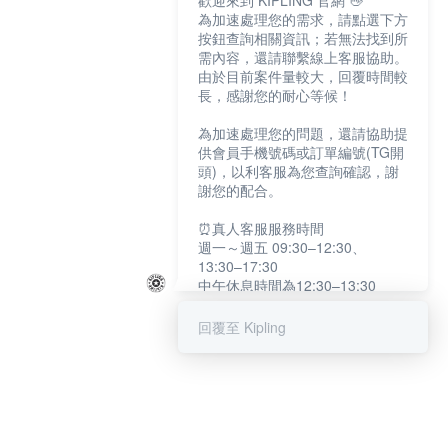
歡迎來到 KIPLING 官網 👋
為加速處理您的需求，請點選下方
按鈕查詢相關資訊；若無法找到所
需內容，還請聯繫線上客服協助。
由於目前案件量較大，回覆時間較
長，感謝您的耐心等候！
為加速處理您的問題，還請協助提
供會員手機號碼或訂單編號(TG開
頭)，以利客服為您查詢確認，謝
謝您的配合。
⏰真人客服服務時間
週一～週五 09:30–12:30、
13:30–17:30
中午休息時間為12:30–13:30
例假日及國定假日暫停服務
回覆至 Kipling
提醒您：系統會自動已讀訊息，如
未點選「聯繫專人」，線上客服將
不會收到此訊息。