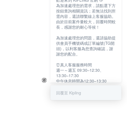
歡迎來到 KIPLING 官網 👋
為加速處理您的需求，請點選下方
按鈕查詢相關資訊；若無法找到所
需內容，還請聯繫線上客服協助。
由於目前案件量較大，回覆時間較
長，感謝您的耐心等候！
為加速處理您的問題，還請協助提
供會員手機號碼或訂單編號(TG開
頭)，以利客服為您查詢確認，謝
謝您的配合。
⏰真人客服服務時間
週一～週五 09:30–12:30、
13:30–17:30
中午休息時間為12:30–13:30
例假日及國定假日暫停服務
回覆至 Kipling
提醒您：系統會自動已讀訊息，如
未點選「聯繫專人」，線上客服將
不會收到此訊息。