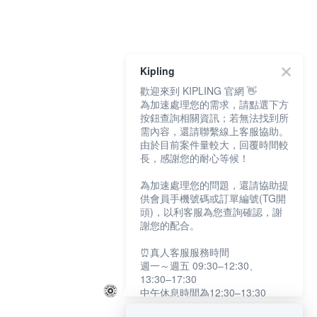
Kipling
歡迎來到 KIPLING 官網 👋
為加速處理您的需求，請點選下方
按鈕查詢相關資訊；若無法找到所
需內容，還請聯繫線上客服協助。
由於目前案件量較大，回覆時間較
長，感謝您的耐心等候！
為加速處理您的問題，還請協助提
供會員手機號碼或訂單編號(TG開
頭)，以利客服為您查詢確認，謝
謝您的配合。
⏰真人客服服務時間
週一～週五 09:30–12:30、
13:30–17:30
中午休息時間為12:30–13:30
例假日及國定假日暫停服務