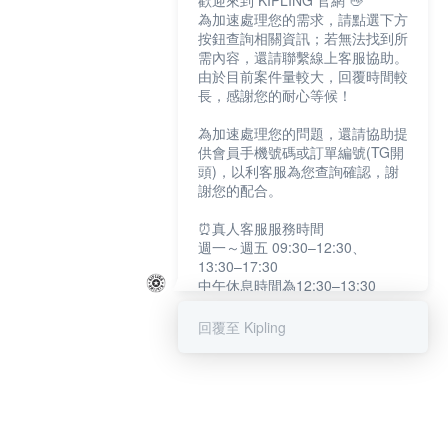
歡迎來到 KIPLING 官網 👋
為加速處理您的需求，請點選下方
按鈕查詢相關資訊；若無法找到所
需內容，還請聯繫線上客服協助。
由於目前案件量較大，回覆時間較
長，感謝您的耐心等候！
為加速處理您的問題，還請協助提
供會員手機號碼或訂單編號(TG開
頭)，以利客服為您查詢確認，謝
謝您的配合。
⏰真人客服服務時間
週一～週五 09:30–12:30、
13:30–17:30
中午休息時間為12:30–13:30
例假日及國定假日暫停服務
回覆至 Kipling
提醒您：系統會自動已讀訊息，如
未點選「聯繫專人」，線上客服將
不會收到此訊息。