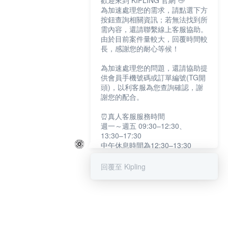
歡迎來到 KIPLING 官網 👋
為加速處理您的需求，請點選下方
按鈕查詢相關資訊；若無法找到所
需內容，還請聯繫線上客服協助。
由於目前案件量較大，回覆時間較
長，感謝您的耐心等候！
為加速處理您的問題，還請協助提
供會員手機號碼或訂單編號(TG開
頭)，以利客服為您查詢確認，謝
謝您的配合。
⏰真人客服服務時間
週一～週五 09:30–12:30、
13:30–17:30
中午休息時間為12:30–13:30
例假日及國定假日暫停服務
回覆至 Kipling
提醒您：系統會自動已讀訊息，如
未點選「聯繫專人」，線上客服將
不會收到此訊息。