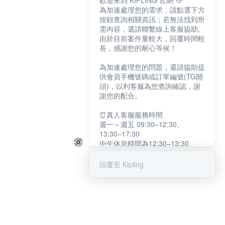
歡迎來到 KIPLING 官網 👋
為加速處理您的需求，請點選下方
按鈕查詢相關資訊；若無法找到所
需內容，還請聯繫線上客服協助。
由於目前案件量較大，回覆時間較
長，感謝您的耐心等候！
為加速處理您的問題，還請協助提
供會員手機號碼或訂單編號(TG開
頭)，以利客服為您查詢確認，謝
謝您的配合。
⏰真人客服服務時間
週一～週五 09:30–12:30、
13:30–17:30
中午休息時間為12:30–13:30
例假日及國定假日暫停服務
回覆至 Kipling
提醒您：系統會自動已讀訊息，如
未點選「聯繫專人」，線上客服將
不會收到此訊息。