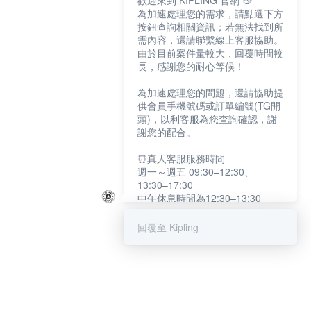
歡迎來到 KIPLING 官網 👋
為加速處理您的需求，請點選下方
按鈕查詢相關資訊；若無法找到所
需內容，還請聯繫線上客服協助。
由於目前案件量較大，回覆時間較
長，感謝您的耐心等候！
為加速處理您的問題，還請協助提
供會員手機號碼或訂單編號(TG開
頭)，以利客服為您查詢確認，謝
謝您的配合。
⏰真人客服服務時間
週一～週五 09:30–12:30、
13:30–17:30
中午休息時間為12:30–13:30
例假日及國定假日暫停服務
回覆至 Kipling
提醒您：系統會自動已讀訊息，如
未點選「聯繫專人」，線上客服將
不會收到此訊息。