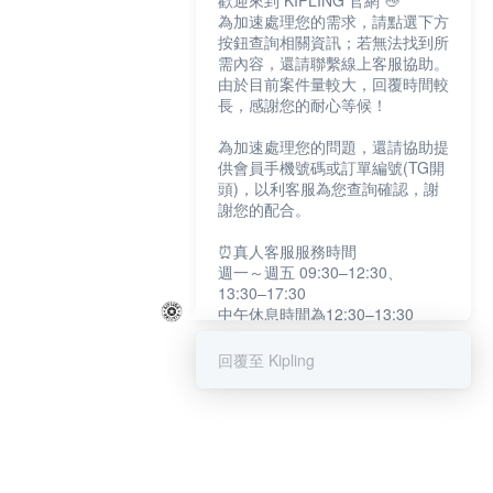
歡迎來到 KIPLING 官網 👋
為加速處理您的需求，請點選下方
按鈕查詢相關資訊；若無法找到所
需內容，還請聯繫線上客服協助。
由於目前案件量較大，回覆時間較
長，感謝您的耐心等候！
為加速處理您的問題，還請協助提
供會員手機號碼或訂單編號(TG開
頭)，以利客服為您查詢確認，謝
謝您的配合。
⏰真人客服服務時間
週一～週五 09:30–12:30、
13:30–17:30
中午休息時間為12:30–13:30
例假日及國定假日暫停服務
回覆至 Kipling
提醒您：系統會自動已讀訊息，如
未點選「聯繫專人」，線上客服將
不會收到此訊息。