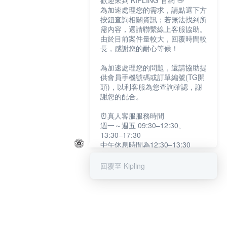
歡迎來到 KIPLING 官網 👋
為加速處理您的需求，請點選下方
按鈕查詢相關資訊；若無法找到所
需內容，還請聯繫線上客服協助。
由於目前案件量較大，回覆時間較
長，感謝您的耐心等候！
為加速處理您的問題，還請協助提
供會員手機號碼或訂單編號(TG開
頭)，以利客服為您查詢確認，謝
謝您的配合。
⏰真人客服服務時間
週一～週五 09:30–12:30、
13:30–17:30
中午休息時間為12:30–13:30
例假日及國定假日暫停服務
回覆至 Kipling
提醒您：系統會自動已讀訊息，如
未點選「聯繫專人」，線上客服將
不會收到此訊息。