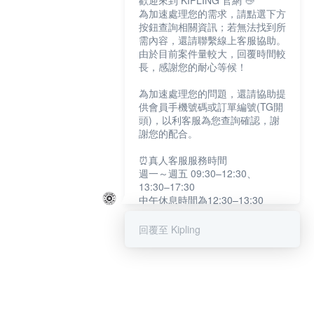
歡迎來到 KIPLING 官網 👋
為加速處理您的需求，請點選下方
按鈕查詢相關資訊；若無法找到所
需內容，還請聯繫線上客服協助。
由於目前案件量較大，回覆時間較
長，感謝您的耐心等候！
為加速處理您的問題，還請協助提
供會員手機號碼或訂單編號(TG開
頭)，以利客服為您查詢確認，謝
謝您的配合。
⏰真人客服服務時間
週一～週五 09:30–12:30、
13:30–17:30
中午休息時間為12:30–13:30
例假日及國定假日暫停服務
回覆至 Kipling
提醒您：系統會自動已讀訊息，如
未點選「聯繫專人」，線上客服將
不會收到此訊息。