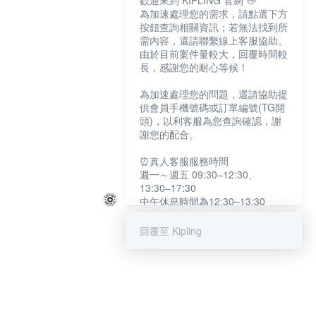
歡迎來到 KIPLING 官網 👋
為加速處理您的需求，請點選下方
按鈕查詢相關資訊；若無法找到所
需內容，還請聯繫線上客服協助。
由於目前案件量較大，回覆時間較
長，感謝您的耐心等候！
為加速處理您的問題，還請協助提
供會員手機號碼或訂單編號(TG開
頭)，以利客服為您查詢確認，謝
謝您的配合。
⏰真人客服服務時間
週一～週五 09:30–12:30、
13:30–17:30
中午休息時間為12:30–13:30
例假日及國定假日暫停服務
回覆至 Kipling
提醒您：系統會自動已讀訊息，如
未點選「聯繫專人」，線上客服將
不會收到此訊息。