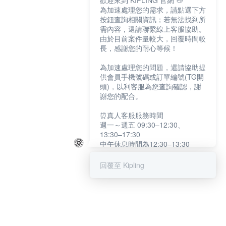
歡迎來到 KIPLING 官網 👋
為加速處理您的需求，請點選下方
按鈕查詢相關資訊；若無法找到所
需內容，還請聯繫線上客服協助。
由於目前案件量較大，回覆時間較
長，感謝您的耐心等候！
為加速處理您的問題，還請協助提
供會員手機號碼或訂單編號(TG開
頭)，以利客服為您查詢確認，謝
謝您的配合。
⏰真人客服服務時間
週一～週五 09:30–12:30、
13:30–17:30
中午休息時間為12:30–13:30
例假日及國定假日暫停服務
回覆至 Kipling
提醒您：系統會自動已讀訊息，如
未點選「聯繫專人」，線上客服將
不會收到此訊息。