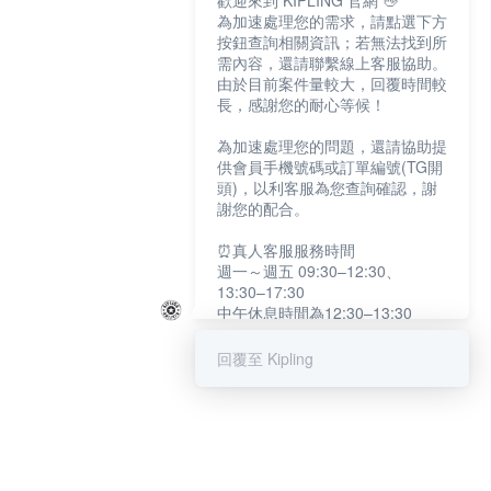
歡迎來到 KIPLING 官網 👋
為加速處理您的需求，請點選下方
按鈕查詢相關資訊；若無法找到所
需內容，還請聯繫線上客服協助。
由於目前案件量較大，回覆時間較
長，感謝您的耐心等候！
為加速處理您的問題，還請協助提
供會員手機號碼或訂單編號(TG開
頭)，以利客服為您查詢確認，謝
謝您的配合。
⏰真人客服服務時間
週一～週五 09:30–12:30、
13:30–17:30
中午休息時間為12:30–13:30
例假日及國定假日暫停服務
回覆至 Kipling
提醒您：系統會自動已讀訊息，如
未點選「聯繫專人」，線上客服將
不會收到此訊息。