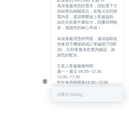
歡迎來到 KIPLING 官網 👋
為加速處理您的需求，請點選下方
按鈕查詢相關資訊；若無法找到所
需內容，還請聯繫線上客服協助。
由於目前案件量較大，回覆時間較
長，感謝您的耐心等候！
為加速處理您的問題，還請協助提
供會員手機號碼或訂單編號(TG開
頭)，以利客服為您查詢確認，謝
謝您的配合。
⏰真人客服服務時間
週一～週五 09:30–12:30、
13:30–17:30
中午休息時間為12:30–13:30
例假日及國定假日暫停服務
回覆至 Kipling
提醒您：系統會自動已讀訊息，如
未點選「聯繫專人」，線上客服將
不會收到此訊息。