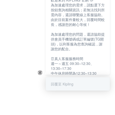
歡迎來到 KIPLING 官網 👋
為加速處理您的需求，請點選下方
按鈕查詢相關資訊；若無法找到所
需內容，還請聯繫線上客服協助。
由於目前案件量較大，回覆時間較
長，感謝您的耐心等候！
為加速處理您的問題，還請協助提
供會員手機號碼或訂單編號(TG開
頭)，以利客服為您查詢確認，謝
謝您的配合。
⏰真人客服服務時間
週一～週五 09:30–12:30、
13:30–17:30
中午休息時間為12:30–13:30
例假日及國定假日暫停服務
回覆至 Kipling
提醒您：系統會自動已讀訊息，如
未點選「聯繫專人」，線上客服將
不會收到此訊息。