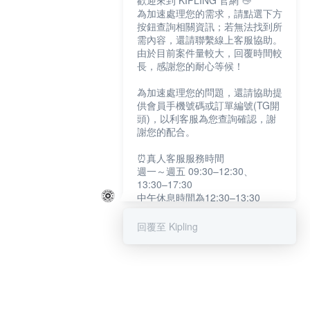
歡迎來到 KIPLING 官網 👋
為加速處理您的需求，請點選下方
按鈕查詢相關資訊；若無法找到所
需內容，還請聯繫線上客服協助。
由於目前案件量較大，回覆時間較
長，感謝您的耐心等候！
為加速處理您的問題，還請協助提
供會員手機號碼或訂單編號(TG開
頭)，以利客服為您查詢確認，謝
謝您的配合。
⏰真人客服服務時間
週一～週五 09:30–12:30、
13:30–17:30
中午休息時間為12:30–13:30
例假日及國定假日暫停服務
回覆至 Kipling
提醒您：系統會自動已讀訊息，如
未點選「聯繫專人」，線上客服將
不會收到此訊息。