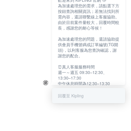
歡迎來到 KIPLING 官網 👋
為加速處理您的需求，請點選下方
按鈕查詢相關資訊；若無法找到所
需內容，還請聯繫線上客服協助。
由於目前案件量較大，回覆時間較
長，感謝您的耐心等候！
為加速處理您的問題，還請協助提
供會員手機號碼或訂單編號(TG開
頭)，以利客服為您查詢確認，謝
謝您的配合。
⏰真人客服服務時間
週一～週五 09:30–12:30、
13:30–17:30
中午休息時間為12:30–13:30
例假日及國定假日暫停服務
回覆至 Kipling
提醒您：系統會自動已讀訊息，如
未點選「聯繫專人」，線上客服將
不會收到此訊息。