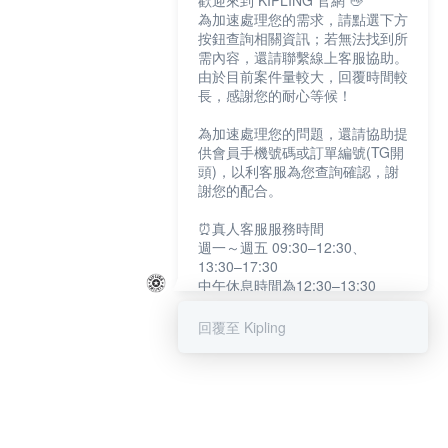
歡迎來到 KIPLING 官網 👋
為加速處理您的需求，請點選下方
按鈕查詢相關資訊；若無法找到所
需內容，還請聯繫線上客服協助。
由於目前案件量較大，回覆時間較
長，感謝您的耐心等候！
為加速處理您的問題，還請協助提
供會員手機號碼或訂單編號(TG開
頭)，以利客服為您查詢確認，謝
謝您的配合。
⏰真人客服服務時間
週一～週五 09:30–12:30、
13:30–17:30
中午休息時間為12:30–13:30
例假日及國定假日暫停服務
回覆至 Kipling
提醒您：系統會自動已讀訊息，如
未點選「聯繫專人」，線上客服將
不會收到此訊息。