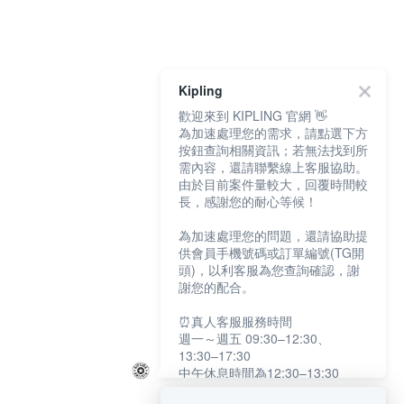
Kipling
歡迎來到 KIPLING 官網 👋
為加速處理您的需求，請點選下方
按鈕查詢相關資訊；若無法找到所
需內容，還請聯繫線上客服協助。
由於目前案件量較大，回覆時間較
長，感謝您的耐心等候！
為加速處理您的問題，還請協助提
供會員手機號碼或訂單編號(TG開
頭)，以利客服為您查詢確認，謝
謝您的配合。
⏰真人客服服務時間
週一～週五 09:30–12:30、
13:30–17:30
中午休息時間為12:30–13:30
例假日及國定假日暫停服務