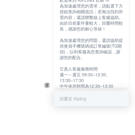
歡迎來到 KIPLING 官網 👋
為加速處理您的需求，請點選下方
按鈕查詢相關資訊；若無法找到所
需內容，還請聯繫線上客服協助。
由於目前案件量較大，回覆時間較
長，感謝您的耐心等候！
為加速處理您的問題，還請協助提
供會員手機號碼或訂單編號(TG開
頭)，以利客服為您查詢確認，謝
謝您的配合。
⏰真人客服服務時間
週一～週五 09:30–12:30、
13:30–17:30
中午休息時間為12:30–13:30
例假日及國定假日暫停服務
回覆至 Kipling
提醒您：系統會自動已讀訊息，如
未點選「聯繫專人」，線上客服將
不會收到此訊息。