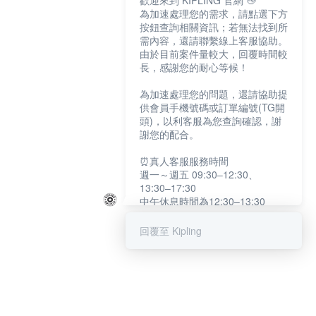
歡迎來到 KIPLING 官網 👋
為加速處理您的需求，請點選下方
按鈕查詢相關資訊；若無法找到所
需內容，還請聯繫線上客服協助。
由於目前案件量較大，回覆時間較
長，感謝您的耐心等候！
為加速處理您的問題，還請協助提
供會員手機號碼或訂單編號(TG開
頭)，以利客服為您查詢確認，謝
謝您的配合。
⏰真人客服服務時間
週一～週五 09:30–12:30、
13:30–17:30
中午休息時間為12:30–13:30
例假日及國定假日暫停服務
回覆至 Kipling
提醒您：系統會自動已讀訊息，如
未點選「聯繫專人」，線上客服將
不會收到此訊息。