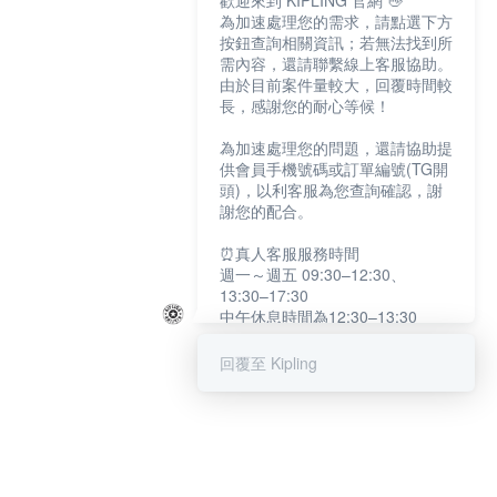
歡迎來到 KIPLING 官網 👋
為加速處理您的需求，請點選下方
按鈕查詢相關資訊；若無法找到所
需內容，還請聯繫線上客服協助。
由於目前案件量較大，回覆時間較
長，感謝您的耐心等候！
為加速處理您的問題，還請協助提
供會員手機號碼或訂單編號(TG開
頭)，以利客服為您查詢確認，謝
謝您的配合。
⏰真人客服服務時間
週一～週五 09:30–12:30、
13:30–17:30
中午休息時間為12:30–13:30
例假日及國定假日暫停服務
回覆至 Kipling
提醒您：系統會自動已讀訊息，如
未點選「聯繫專人」，線上客服將
不會收到此訊息。