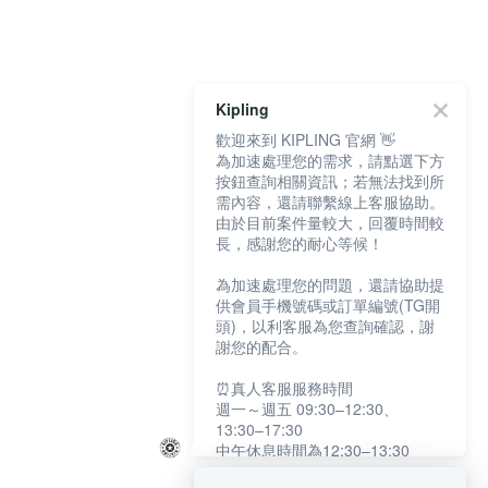
Kipling
歡迎來到 KIPLING 官網 👋
為加速處理您的需求，請點選下方
按鈕查詢相關資訊；若無法找到所
需內容，還請聯繫線上客服協助。
由於目前案件量較大，回覆時間較
長，感謝您的耐心等候！
為加速處理您的問題，還請協助提
供會員手機號碼或訂單編號(TG開
頭)，以利客服為您查詢確認，謝
謝您的配合。
⏰真人客服服務時間
週一～週五 09:30–12:30、
13:30–17:30
中午休息時間為12:30–13:30
例假日及國定假日暫停服務