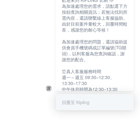
歡迎來到 KIPLING 官網 👋
為加速處理您的需求，請點選下方
按鈕查詢相關資訊；若無法找到所
需內容，還請聯繫線上客服協助。
由於目前案件量較大，回覆時間較
長，感謝您的耐心等候！
為加速處理您的問題，還請協助提
供會員手機號碼或訂單編號(TG開
頭)，以利客服為您查詢確認，謝
謝您的配合。
⏰真人客服服務時間
週一～週五 09:30–12:30、
13:30–17:30
中午休息時間為12:30–13:30
例假日及國定假日暫停服務
回覆至 Kipling
提醒您：系統會自動已讀訊息，如
未點選「聯繫專人」，線上客服將
不會收到此訊息。