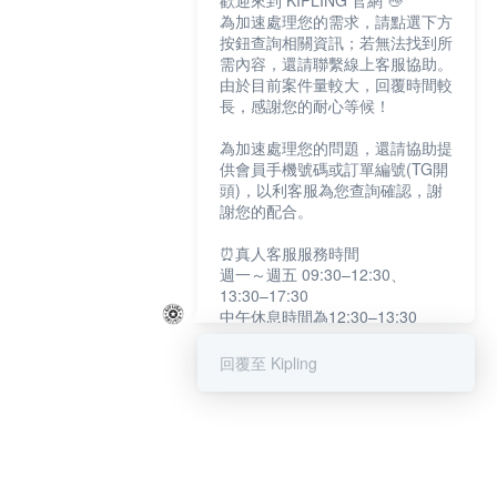
歡迎來到 KIPLING 官網 👋
為加速處理您的需求，請點選下方
按鈕查詢相關資訊；若無法找到所
需內容，還請聯繫線上客服協助。
由於目前案件量較大，回覆時間較
長，感謝您的耐心等候！
為加速處理您的問題，還請協助提
供會員手機號碼或訂單編號(TG開
頭)，以利客服為您查詢確認，謝
謝您的配合。
⏰真人客服服務時間
週一～週五 09:30–12:30、
13:30–17:30
中午休息時間為12:30–13:30
例假日及國定假日暫停服務
回覆至 Kipling
提醒您：系統會自動已讀訊息，如
未點選「聯繫專人」，線上客服將
不會收到此訊息。