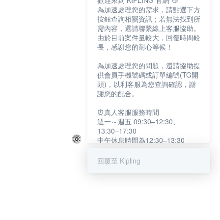
歡迎來到 KIPLING 官網 👋
為加速處理您的需求，請點選下方
按鈕查詢相關資訊；若無法找到所
需內容，還請聯繫線上客服協助。
由於目前案件量較大，回覆時間較
長，感謝您的耐心等候！
為加速處理您的問題，還請協助提
供會員手機號碼或訂單編號(TG開
頭)，以利客服為您查詢確認，謝
謝您的配合。
⏰真人客服服務時間
週一～週五 09:30–12:30、
13:30–17:30
中午休息時間為12:30–13:30
例假日及國定假日暫停服務
回覆至 Kipling
提醒您：系統會自動已讀訊息，如
未點選「聯繫專人」，線上客服將
不會收到此訊息。