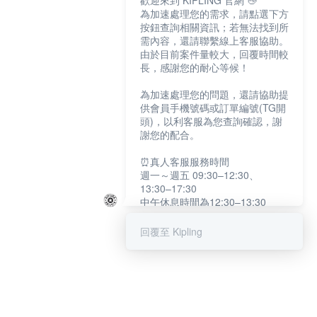
歡迎來到 KIPLING 官網 👋
為加速處理您的需求，請點選下方
按鈕查詢相關資訊；若無法找到所
需內容，還請聯繫線上客服協助。
由於目前案件量較大，回覆時間較
長，感謝您的耐心等候！
為加速處理您的問題，還請協助提
供會員手機號碼或訂單編號(TG開
頭)，以利客服為您查詢確認，謝
謝您的配合。
⏰真人客服服務時間
週一～週五 09:30–12:30、
13:30–17:30
中午休息時間為12:30–13:30
例假日及國定假日暫停服務
回覆至 Kipling
提醒您：系統會自動已讀訊息，如
未點選「聯繫專人」，線上客服將
不會收到此訊息。