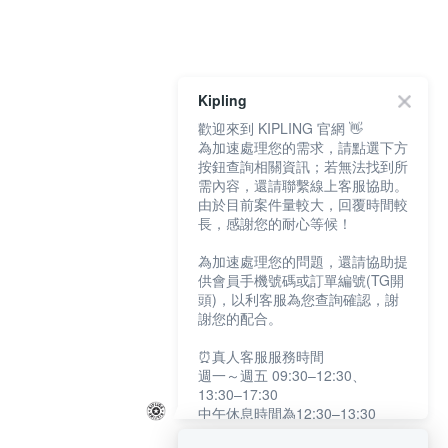
Kipling
歡迎來到 KIPLING 官網 👋
為加速處理您的需求，請點選下方
按鈕查詢相關資訊；若無法找到所
需內容，還請聯繫線上客服協助。
由於目前案件量較大，回覆時間較
長，感謝您的耐心等候！
為加速處理您的問題，還請協助提
供會員手機號碼或訂單編號(TG開
頭)，以利客服為您查詢確認，謝
謝您的配合。
⏰真人客服服務時間
週一～週五 09:30–12:30、
13:30–17:30
中午休息時間為12:30–13:30
例假日及國定假日暫停服務