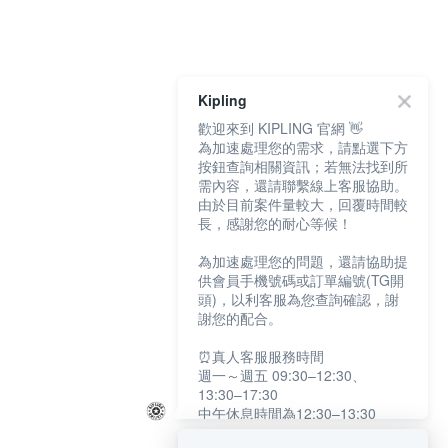
Kipling
歡迎來到 KIPLING 官網 👋
為加速處理您的需求，請點選下方
按鈕查詢相關資訊；若無法找到所
需內容，還請聯繫線上客服協助。
由於目前案件量較大，回覆時間較
長，感謝您的耐心等候！
為加速處理您的問題，還請協助提
供會員手機號碼或訂單編號(TG開
頭)，以利客服為您查詢確認，謝
謝您的配合。
⏰真人客服服務時間
週一～週五 09:30–12:30、
13:30–17:30
中午休息時間為12:30–13:30
例假日及國定假日暫停服務