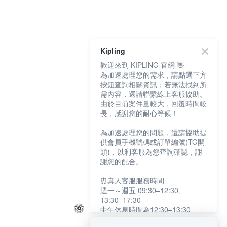
Kipling
歡迎來到 KIPLING 官網 👋
為加速處理您的需求，請點選下方
按鈕查詢相關資訊；若無法找到所
需內容，還請聯繫線上客服協助。
由於目前案件量較大，回覆時間較
長，感謝您的耐心等候！
為加速處理您的問題，還請協助提
供會員手機號碼或訂單編號(TG開
頭)，以利客服為您查詢確認，謝
謝您的配合。
⏰真人客服服務時間
週一～週五 09:30–12:30、
13:30–17:30
中午休息時間為12:30–13:30
例假日及國定假日暫停服務