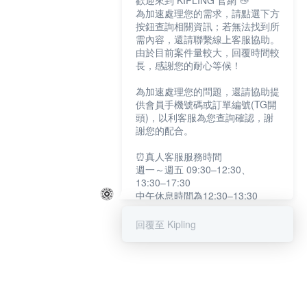
歡迎來到 KIPLING 官網 👋
為加速處理您的需求，請點選下方
按鈕查詢相關資訊；若無法找到所
需內容，還請聯繫線上客服協助。
由於目前案件量較大，回覆時間較
長，感謝您的耐心等候！
為加速處理您的問題，還請協助提
供會員手機號碼或訂單編號(TG開
頭)，以利客服為您查詢確認，謝
謝您的配合。
⏰真人客服服務時間
週一～週五 09:30–12:30、
13:30–17:30
中午休息時間為12:30–13:30
例假日及國定假日暫停服務
回覆至 Kipling
提醒您：系統會自動已讀訊息，如
未點選「聯繫專人」，線上客服將
不會收到此訊息。