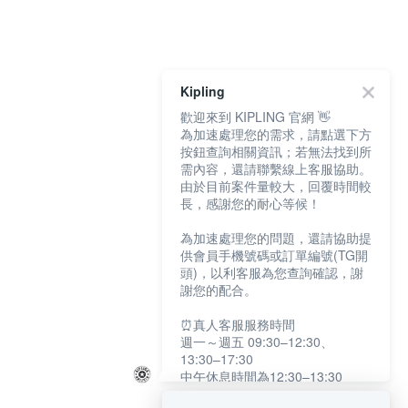
Kipling
歡迎來到 KIPLING 官網 👋
為加速處理您的需求，請點選下方
按鈕查詢相關資訊；若無法找到所
需內容，還請聯繫線上客服協助。
由於目前案件量較大，回覆時間較
長，感謝您的耐心等候！
為加速處理您的問題，還請協助提
供會員手機號碼或訂單編號(TG開
頭)，以利客服為您查詢確認，謝
謝您的配合。
⏰真人客服服務時間
週一～週五 09:30–12:30、
13:30–17:30
中午休息時間為12:30–13:30
例假日及國定假日暫停服務