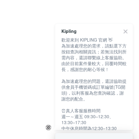
Kipling
歡迎來到 KIPLING 官網 👋
為加速處理您的需求，請點選下方
按鈕查詢相關資訊；若無法找到所
需內容，還請聯繫線上客服協助。
由於目前案件量較大，回覆時間較
長，感謝您的耐心等候！
為加速處理您的問題，還請協助提
供會員手機號碼或訂單編號(TG開
頭)，以利客服為您查詢確認，謝
謝您的配合。
⏰真人客服服務時間
週一～週五 09:30–12:30、
13:30–17:30
中午休息時間為12:30–13:30
例假日及國定假日暫停服務