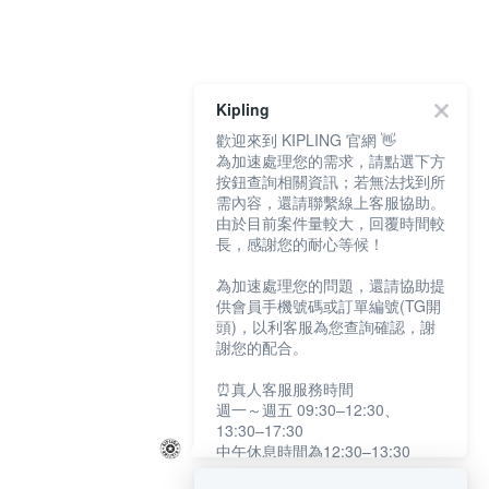
Kipling
歡迎來到 KIPLING 官網 👋
為加速處理您的需求，請點選下方
按鈕查詢相關資訊；若無法找到所
需內容，還請聯繫線上客服協助。
由於目前案件量較大，回覆時間較
長，感謝您的耐心等候！
為加速處理您的問題，還請協助提
供會員手機號碼或訂單編號(TG開
頭)，以利客服為您查詢確認，謝
謝您的配合。
⏰真人客服服務時間
週一～週五 09:30–12:30、
13:30–17:30
中午休息時間為12:30–13:30
例假日及國定假日暫停服務