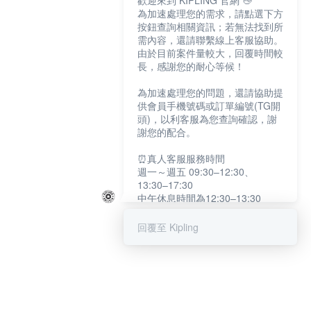
歡迎來到 KIPLING 官網 👋
為加速處理您的需求，請點選下方
按鈕查詢相關資訊；若無法找到所
需內容，還請聯繫線上客服協助。
由於目前案件量較大，回覆時間較
長，感謝您的耐心等候！
為加速處理您的問題，還請協助提
供會員手機號碼或訂單編號(TG開
頭)，以利客服為您查詢確認，謝
謝您的配合。
⏰真人客服服務時間
週一～週五 09:30–12:30、
13:30–17:30
中午休息時間為12:30–13:30
例假日及國定假日暫停服務
回覆至 Kipling
提醒您：系統會自動已讀訊息，如
未點選「聯繫專人」，線上客服將
不會收到此訊息。