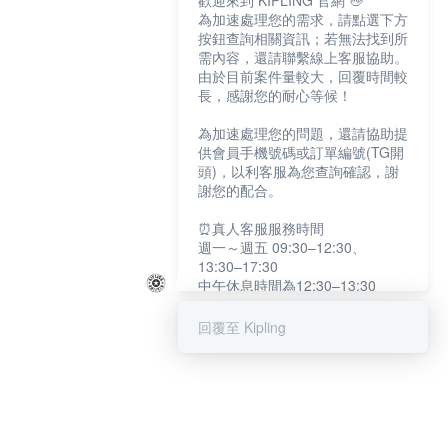
歡迎來到 KIPLING 官網 👋
為加速處理您的需求，請點選下方
按鈕查詢相關資訊；若無法找到所
需內容，還請聯繫線上客服協助。
由於目前案件量較大，回覆時間較
長，感謝您的耐心等候！
為加速處理您的問題，還請協助提
供會員手機號碼或訂單編號(TG開
頭)，以利客服為您查詢確認，謝
謝您的配合。
⏰真人客服服務時間
週一～週五 09:30–12:30、
13:30–17:30
中午休息時間為12:30–13:30
例假日及國定假日暫停服務
回覆至 Kipling
提醒您：系統會自動已讀訊息，如
未點選「聯繫專人」，線上客服將
不會收到此訊息。