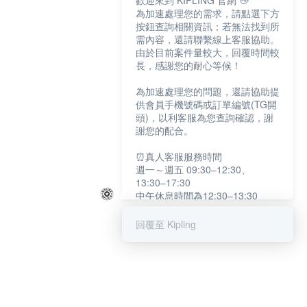
歡迎來到 KIPLING 官網 👋
為加速處理您的需求，請點選下方
按鈕查詢相關資訊；若無法找到所
需內容，還請聯繫線上客服協助。
由於目前案件量較大，回覆時間較
長，感謝您的耐心等候！
為加速處理您的問題，還請協助提
供會員手機號碼或訂單編號(TG開
頭)，以利客服為您查詢確認，謝
謝您的配合。
⏰真人客服服務時間
週一～週五 09:30–12:30、
13:30–17:30
中午休息時間為12:30–13:30
例假日及國定假日暫停服務
回覆至 Kipling
提醒您：系統會自動已讀訊息，如
未點選「聯繫專人」，線上客服將
不會收到此訊息。