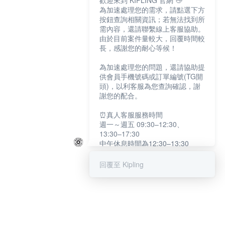
歡迎來到 KIPLING 官網 👋
為加速處理您的需求，請點選下方
按鈕查詢相關資訊；若無法找到所
需內容，還請聯繫線上客服協助。
由於目前案件量較大，回覆時間較
長，感謝您的耐心等候！
為加速處理您的問題，還請協助提
供會員手機號碼或訂單編號(TG開
頭)，以利客服為您查詢確認，謝
謝您的配合。
⏰真人客服服務時間
週一～週五 09:30–12:30、
13:30–17:30
中午休息時間為12:30–13:30
例假日及國定假日暫停服務
回覆至 Kipling
提醒您：系統會自動已讀訊息，如
未點選「聯繫專人」，線上客服將
不會收到此訊息。