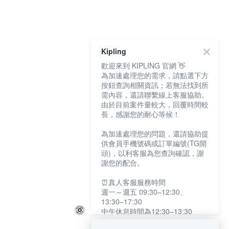
Kipling
歡迎來到 KIPLING 官網 👋
為加速處理您的需求，請點選下方
按鈕查詢相關資訊；若無法找到所
需內容，還請聯繫線上客服協助。
由於目前案件量較大，回覆時間較
長，感謝您的耐心等候！
為加速處理您的問題，還請協助提
供會員手機號碼或訂單編號(TG開
頭)，以利客服為您查詢確認，謝
謝您的配合。
⏰真人客服服務時間
週一～週五 09:30–12:30、
13:30–17:30
中午休息時間為12:30–13:30
例假日及國定假日暫停服務