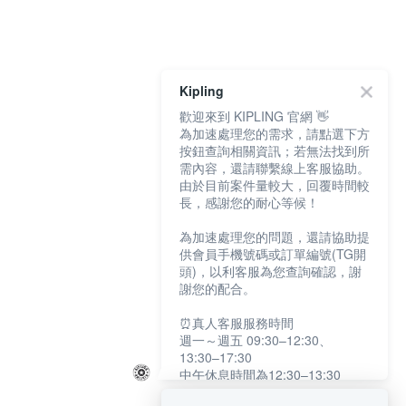
Kipling
歡迎來到 KIPLING 官網 👋
為加速處理您的需求，請點選下方
按鈕查詢相關資訊；若無法找到所
需內容，還請聯繫線上客服協助。
由於目前案件量較大，回覆時間較
長，感謝您的耐心等候！
為加速處理您的問題，還請協助提
供會員手機號碼或訂單編號(TG開
頭)，以利客服為您查詢確認，謝
謝您的配合。
⏰真人客服服務時間
週一～週五 09:30–12:30、
13:30–17:30
中午休息時間為12:30–13:30
例假日及國定假日暫停服務