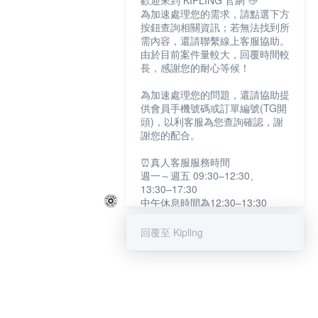
歡迎來到 KIPLING 官網 👋
為加速處理您的需求，請點選下方
按鈕查詢相關資訊；若無法找到所
需內容，還請聯繫線上客服協助。
由於目前案件量較大，回覆時間較
長，感謝您的耐心等候！
為加速處理您的問題，還請協助提
供會員手機號碼或訂單編號(TG開
頭)，以利客服為您查詢確認，謝
謝您的配合。
⏰真人客服服務時間
週一～週五 09:30–12:30、
13:30–17:30
中午休息時間為12:30–13:30
例假日及國定假日暫停服務
回覆至 Kipling
提醒您：系統會自動已讀訊息，如
未點選「聯繫專人」，線上客服將
不會收到此訊息。