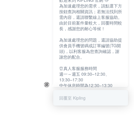
歡迎來到 KIPLING 官網 👋
為加速處理您的需求，請點選下方
按鈕查詢相關資訊；若無法找到所
需內容，還請聯繫線上客服協助。
由於目前案件量較大，回覆時間較
長，感謝您的耐心等候！
為加速處理您的問題，還請協助提
供會員手機號碼或訂單編號(TG開
頭)，以利客服為您查詢確認，謝
謝您的配合。
⏰真人客服服務時間
週一～週五 09:30–12:30、
13:30–17:30
中午休息時間為12:30–13:30
例假日及國定假日暫停服務
回覆至 Kipling
提醒您：系統會自動已讀訊息，如
未點選「聯繫專人」，線上客服將
不會收到此訊息。