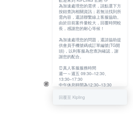
歡迎來到 KIPLING 官網 👋
為加速處理您的需求，請點選下方
按鈕查詢相關資訊；若無法找到所
需內容，還請聯繫線上客服協助。
由於目前案件量較大，回覆時間較
長，感謝您的耐心等候！
為加速處理您的問題，還請協助提
供會員手機號碼或訂單編號(TG開
頭)，以利客服為您查詢確認，謝
謝您的配合。
⏰真人客服服務時間
週一～週五 09:30–12:30、
13:30–17:30
中午休息時間為12:30–13:30
例假日及國定假日暫停服務
回覆至 Kipling
提醒您：系統會自動已讀訊息，如
未點選「聯繫專人」，線上客服將
不會收到此訊息。