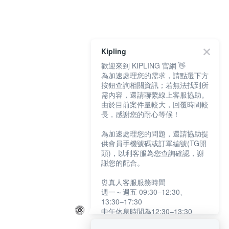
Kipling
歡迎來到 KIPLING 官網 👋
為加速處理您的需求，請點選下方
按鈕查詢相關資訊；若無法找到所
需內容，還請聯繫線上客服協助。
由於目前案件量較大，回覆時間較
長，感謝您的耐心等候！
為加速處理您的問題，還請協助提
供會員手機號碼或訂單編號(TG開
頭)，以利客服為您查詢確認，謝
謝您的配合。
⏰真人客服服務時間
週一～週五 09:30–12:30、
13:30–17:30
中午休息時間為12:30–13:30
例假日及國定假日暫停服務