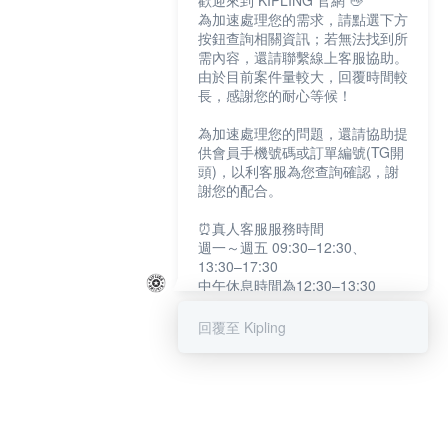
歡迎來到 KIPLING 官網 👋
為加速處理您的需求，請點選下方
按鈕查詢相關資訊；若無法找到所
需內容，還請聯繫線上客服協助。
由於目前案件量較大，回覆時間較
長，感謝您的耐心等候！
為加速處理您的問題，還請協助提
供會員手機號碼或訂單編號(TG開
頭)，以利客服為您查詢確認，謝
謝您的配合。
⏰真人客服服務時間
週一～週五 09:30–12:30、
13:30–17:30
中午休息時間為12:30–13:30
例假日及國定假日暫停服務
回覆至 Kipling
提醒您：系統會自動已讀訊息，如
未點選「聯繫專人」，線上客服將
不會收到此訊息。